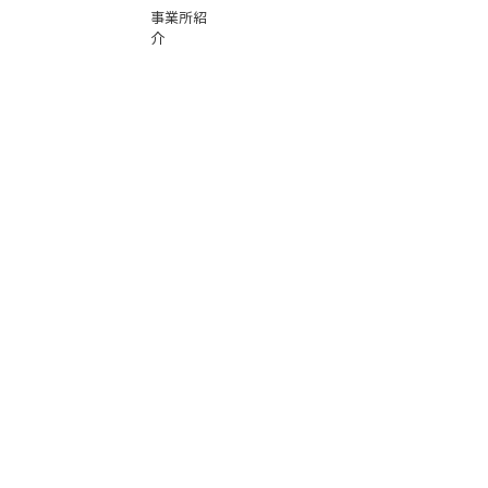
事業所紹
介
基本運賃
表
お問い合
わせ
倉庫事業
Instag
ra
m
サービス
品質