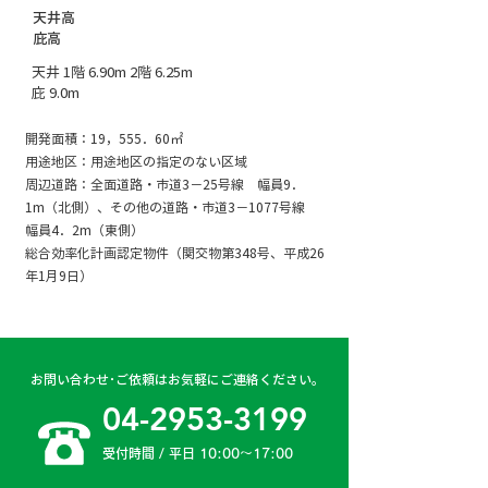
天井高
庇高
天井 1階 6.90m 2階 6.25m
庇 9.0m
開発面積：19，555．60㎡
用途地区：用途地区の指定のない区域
周辺道路：全面道路・市道3－25号線 幅員9．
1m（北側）、その他の道路・市道3－1077号線
幅員4．2m（東側）
総合効率化計画認定物件（関交物第348号、平成26
年1月9日）
お問い合わせ･ご依頼はお気軽にご連絡ください。
04-2953-3199
受付時間 / 平日 10:00〜17:00