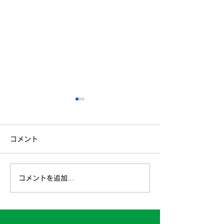
安全運転コンクールに参
加しています
コメント
こんにちは！埼九運輸です。
6月ももう終盤となり、ドラ
イブが楽しい季節が近づいて
第４6期経営計
コメントを追加…
きました。 ドライブを楽し
みつくすためには、何よりも
安全運転が第一ですよね。
弊社でも、業務中はもちろん