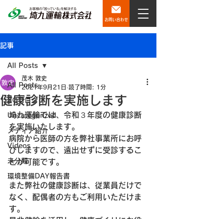
お問い合わせ
記事
All Posts
茂木 敦史
All Posts
2021年9月21日
読了時間: 1分
健康診断を実施します
SQブログ
埼九運輸では、令和３年度の健康診断
Uncategorized
を実施いたします。
メディア紹介
病院から医師の方を弊社事業所にお呼
Videos
びしますので、遠出せずに受診するこ
未分類
とが可能です。
環境整備DAY報告書
また弊社の健康診断は、従業員だけで
なく、配偶者の方もご利用いただけま
す。