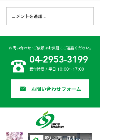
6月ももう終盤となり、ドラ
イブが楽しい季節が近づいて
第４6期経営計
コメントを追加…
きました。 ドライブを楽し
みつくすためには、何よりも
安全運転が第一ですよね。
弊社でも、業務中はもちろん
お問い合わせ･ご依頼はお気軽にご連絡ください。
プライベートでも交通安全へ
04-2953-3199
の意識を高めるため、...
受付時間 / 平日 10:00〜17:00
お問い合わせフォーム