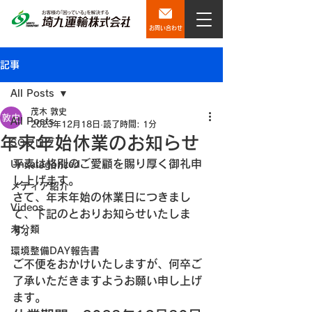
お問い合わせ
記事
All Posts
茂木 敦史
All Posts
2023年12月18日
読了時間: 1分
年末年始休業のお知らせ
SQブログ
平素は格別のご愛顧を賜り厚く御礼申
Uncategorized
し上げます。
メディア紹介
さて、年末年始の休業日につきまし
Videos
て、下記のとおりお知らせいたしま
未分類
す。
環境整備DAY報告書
ご不便をおかけいたしますが、何卒ご
了承いただきますようお願い申し上げ
ます。