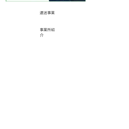
運送事業
事業所紹
介
基本運賃
表
お問い合
わせ
倉庫事業
Instag
ra
m