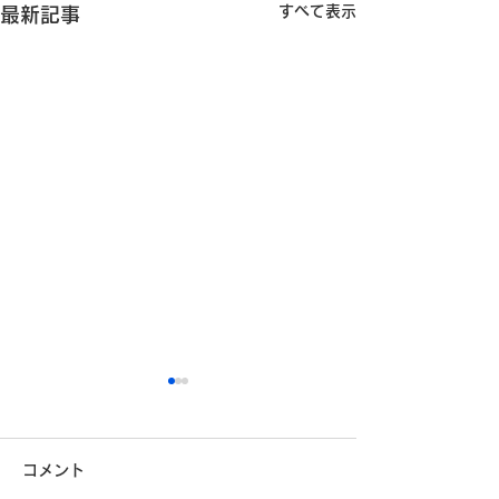
すべて表示
最新記事
安全運転コンクールに参
加しています
コメント
こんにちは！埼九運輸です。