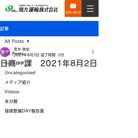
お問い合わせ
記事
All Posts
茂木 敦史
All Posts
2021年8月3日
読了時間: 0分
日高一課 2021年8月2日
SQブログ
Uncategorized
メディア紹介
Videos
未分類
環境整備DAY報告書