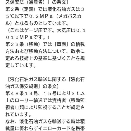
ス保安法（通産省）」の条文】
第２条（定義）では液化石油ガスは３
５℃以下で０.２ＭＰａ（メガパスカ
ル）となるものとしています。
（これはゲージ圧です。大気圧は０.１
０１０ＭＰａです。）
第２３条（移動）では「車両」の積載
方法および移動方法について、政令に
定める技術上の基準に基づくことを規
定しています。
【液化石油ガス輸送に関する「液化石
油ガス保安規則」の条文】
第４８条１４号、１５号により３ｔ以
上のローリー輸送では資格者（移動監
視者Ⅲ類により監視することが規定さ
れています。
なお、液化石油ガスを輸送する時は積
載量に係わらずイエローカードを携帯