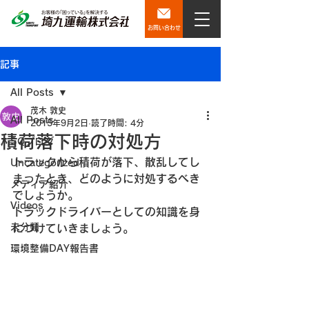
お問い合わせ
記事
All Posts
茂木 敦史
All Posts
2015年9月2日
読了時間: 4分
積荷落下時の対処方
SQブログ
トラックから積荷が落下、散乱してし
Uncategorized
まったとき、どのように対処するべき
メディア紹介
でしょうか。
Videos
トラックドライバーとしての知識を身
未分類
につけていきましょう。
環境整備DAY報告書