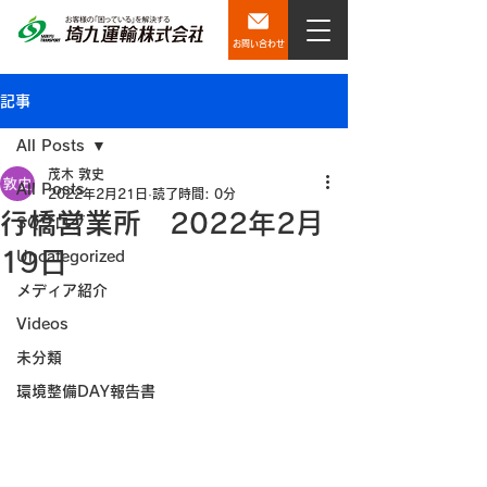
お問い合わせ
記事
All Posts
茂木 敦史
All Posts
2022年2月21日
読了時間: 0分
行橋営業所 2022年2月
SQブログ
19日
Uncategorized
メディア紹介
Videos
未分類
環境整備DAY報告書