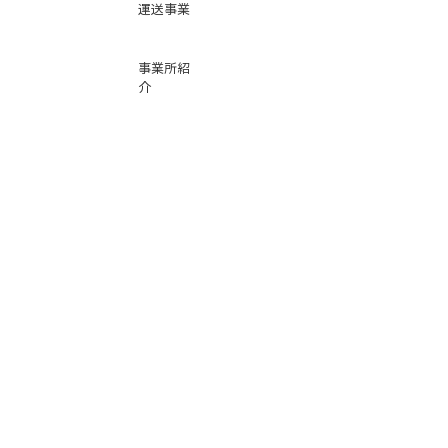
運送事業
事業所紹
介
基本運賃
表
お問い合
わせ
倉庫事業
Instag
ra
m
サービス