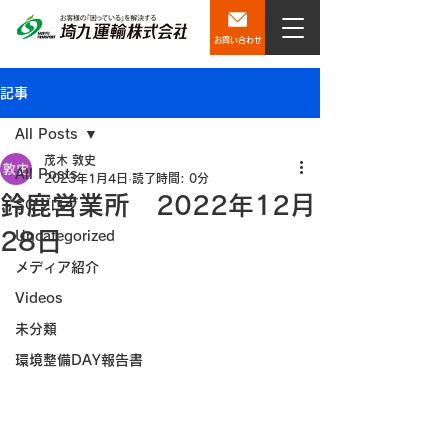
お問い合わせ
記事
All Posts
茂木 敦史
All Posts
2023年1月4日
読了時間: 0分
鈴鹿営業所 2022年12月
SQブログ
28日
Uncategorized
メディア紹介
Videos
未分類
環境整備DAY報告書