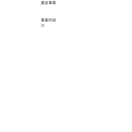
運送事業
事業所紹
介
基本運賃
表
お問い合
わせ
倉庫事業
Instag
ra
m
サービス