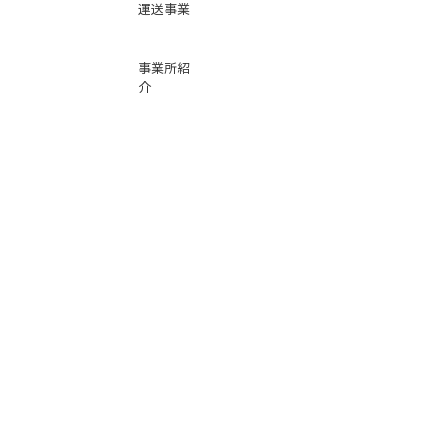
運送事業
事業所紹
介
基本運賃
表
お問い合
わせ
倉庫事業
Instag
ra
m
サービス