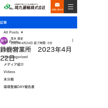
お問い合わせ
記事
All Posts
茂木 敦史
All Posts
2023年4月24日
読了時間: 0分
鈴鹿営業所 2023年4月
SQブログ
22日
Uncategorized
メディア紹介
Videos
未分類
環境整備DAY報告書