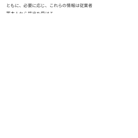
ともに、必要に応じ、これらの情報は従業者
等本人から提出を受ける。
(A)従業員等から提出された診断書の内容以
外の情報について医療機関から健康情報を収
集する必要がある場合
(B)健康保険組合等に対して労働者の健康情
報の提供を求める場合
B.取扱従業者の監督
(A)健康診断の結果のうち診断名、検査値等
のいわゆる生データの取扱いについては、そ
の利用に当たって医学的知識に基づく加工・
判断等を要することがあることから、産業医
や保健師等の看護職員に行わせる。
(B)産業保険業務従事者以外の者に健康情報
を取扱わせるときは、これらの者が取扱う健
康情報が利用目的の達成に必要な範囲に限定
されるよう、必要に応じて健康情報を適切に