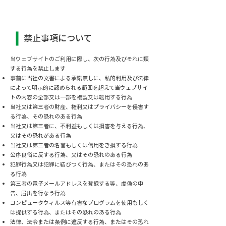
禁止事項について
当ウェブサイトのご利用に際し、次の行為及びそれに類
する行為を禁止します
事前に当社の文書による承諾無しに、私的利用及び法律
によって明示的に認められる範囲を超えて当ウェブサイ
トの内容の全部又は一部を複製又は転用する行為
当社又は第三者の財産、権利又はプライバシーを侵害す
る行為、その恐れのある行為
当社又は第三者に、不利益もしくは損害を与える行為、
又はその恐れがある行為
当社又は第三者の名誉もしくは信用をき損する行為
公序良俗に反する行為、又はその恐れのある行為
犯罪行為又は犯罪に結びつく行為、またはその恐れのあ
る行為
第三者の電子メールアドレスを登録する等、虚偽の申
告、届出を行なう行為
コンピュータウィルス等有害なプログラムを使用もしく
は提供する行為、またはその恐れのある行為
法律、法令または条例に違反する行為、またはその恐れ