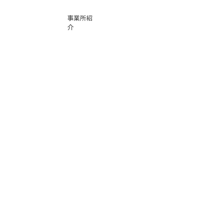
事業所紹
介
基本運賃
表
お問い合
わせ
倉庫事業
Instag
ra
m
サービス
品質