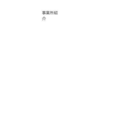
事業所紹
介
基本運賃
表
お問い合
わせ
倉庫事業
Instag
ra
m
サービス
品質