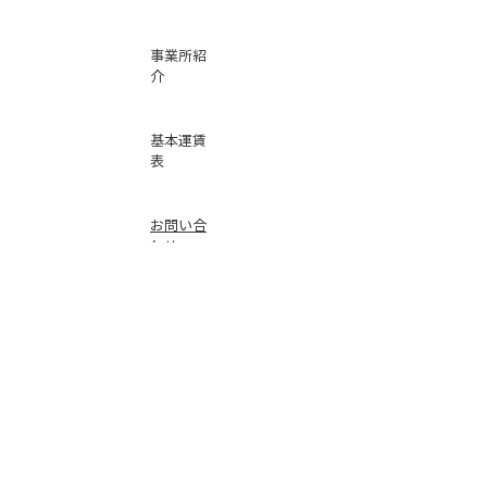
事業所紹
介
基本運賃
表
お問い合
わせ
倉庫事業
Instag
ra
m
サービス
品質