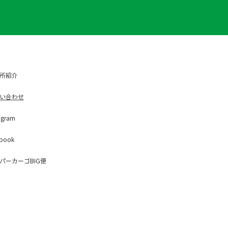
所紹介
い合わせ
ag
ram
b
ook
パー
カーゴBIG便