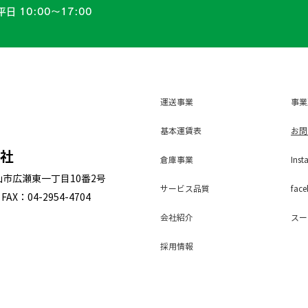
平日 10:00〜17:00
運送事業
事業
基本運賃表
お問
会社
倉庫事業
Inst
狭山市広瀬東一丁目10番2号
サービス
品質
face
FAX：04-2954-4704
会社紹介
スー
採用
情報