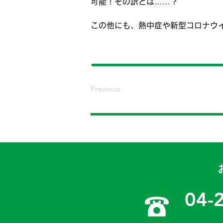
可能！その訳とは……？
この他にも、熱中症や新型コロナウ
Previous
04-