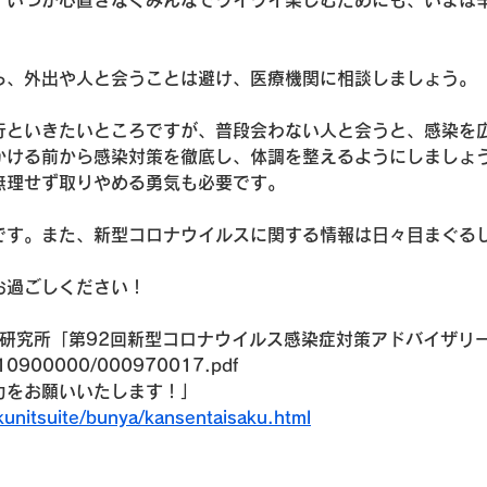
。いつか心置きなくみんなでワイワイ楽しむためにも、いまは
ら、外出や人と会うことは避け、医療機関に相談しましょう。
行といきたいところですが、普段会わない人と会うと、感染を
かける前から感染対策を徹底し、体調を整えるようにしましょ
無理せず取りやめる勇気も必要です。
です。また、新型コロナウイルスに関する情報は日々目まぐる
。
お過ごしください！
染症研究所「第92回新型コロナウイルス感染症対策アドバイザリ
t/10900000/000970017.pdf
力をお願いいたします！」
kunitsuite/bunya/kansentaisaku.html