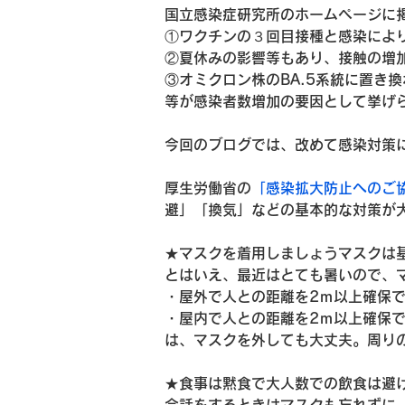
国立感染症研究所のホームページに
①ワクチンの３回目接種と感染によ
②夏休みの影響等もあり、接触の増
③オミクロン株のBA.5系統に置き
等が感染者数増加の要因として挙げ
今回のブログでは、改めて感染対策
厚生労働省の
「感染拡大防止へのご
避」「換気」などの基本的な対策が
★マスクを着用しましょうマスクは
とはいえ、最近はとても暑いので、
・屋外で人との距離を2ｍ以上確保
・屋内で人との距離を2ｍ以上確保
は、マスクを外しても大丈夫。周り
★食事は黙食で大人数での飲食は避