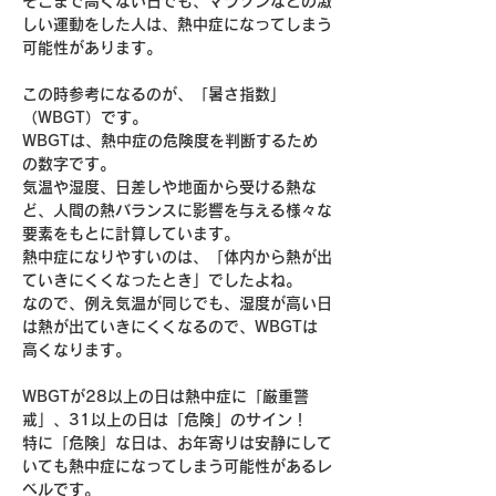
そこまで高くない日でも、マラソンなどの激
しい運動をした人は、熱中症になってしまう
可能性があります。
この時参考になるのが、「暑さ指数」
（WBGT）です。
WBGTは、熱中症の危険度を判断するため
の数字です。
気温や湿度、日差しや地面から受ける熱な
ど、人間の熱バランスに影響を与える様々な
要素をもとに計算しています。
熱中症になりやすいのは、「体内から熱が出
ていきにくくなったとき」でしたよね。
なので、例え気温が同じでも、湿度が高い日
は熱が出ていきにくくなるので、WBGTは
高くなります。
WBGTが28以上の日は熱中症に「厳重警
戒」、31以上の日は「危険」のサイン！
特に「危険」な日は、お年寄りは安静にして
いても熱中症になってしまう可能性があるレ
ベルです。