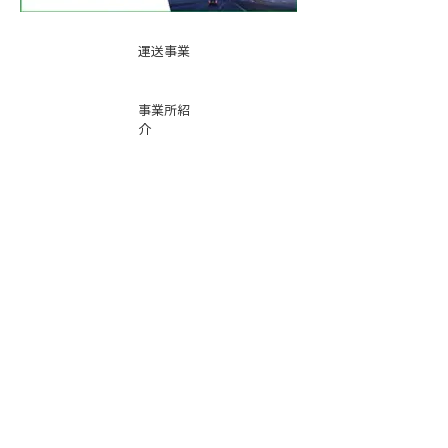
運送事業
事業所紹
介
基本運賃
表
お問い合
わせ
倉庫事業
Instag
ra
m