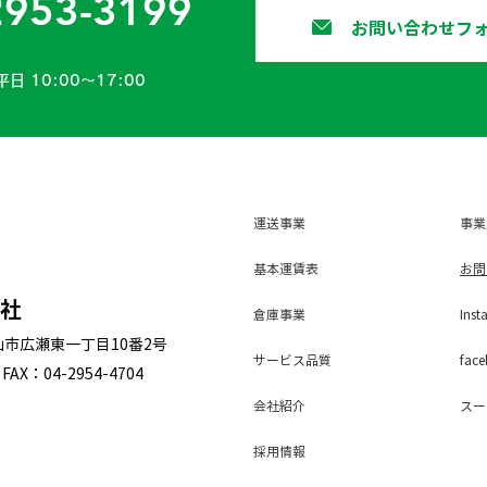
2953-3199
お問い合わせフ
平日 10:00〜17:00
運送事業
事業
基本運賃表
お問
会社
倉庫事業
Inst
狭山市広瀬東一丁目10番2号
サービス
品質
face
FAX：04-2954-4704
会社紹介
スー
採用
情報