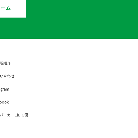
ォーム
所紹介
い合わせ
ag
ram
b
ook
パー
カーゴBIG便