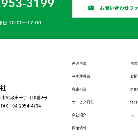
2953-3199
お問い合わせフ
平日 10:00〜17:00
運送事業
事業
基本運賃表
お問
会社
倉庫事業
Inst
狭山市広瀬東一丁目10番2号
サービス
品質
face
FAX：04-2954-4704
会社紹介
スー
採用
情報