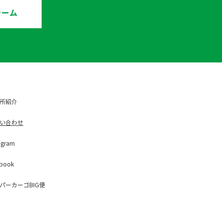
ォーム
所紹介
い合わせ
ag
ram
b
ook
パー
カーゴBIG便