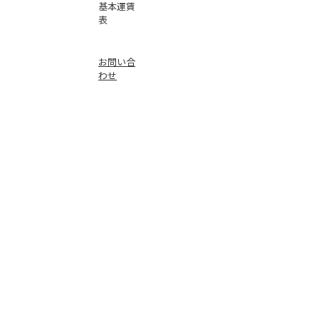
基本運賃
表
お問い合
わせ
倉庫事業
Instag
ra
m
サービス
品質
faceb
oo
k