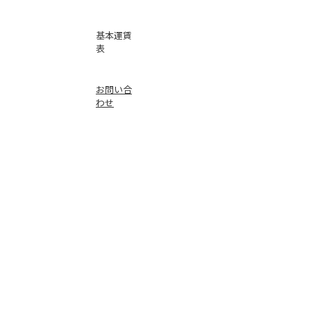
基本運賃
表
お問い合
わせ
倉庫事業
Instag
ra
m
サービス
品質
faceb
oo
k