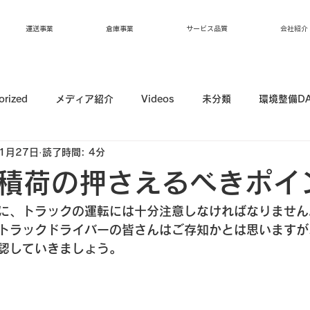
運送事業
倉庫事業
サービス品質
会社紹介
orized
メディア紹介
Videos
未分類
環境整備D
1月27日
読了時間: 4分
積荷の押さえるべきポイ
に、トラックの運転には十分注意しなければなりません
トラックドライバーの皆さんはご存知かとは思いますが
認していきましょう。