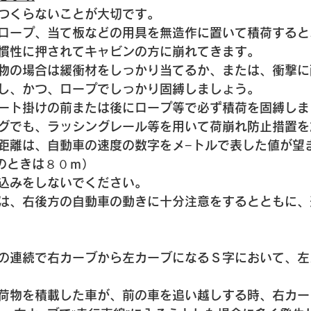
つくらないことが大切です。
ロープ、当て板などの用具を無造作に置いて積荷すると
慣性に押されてキャビンの方に崩れてきます。
物の場合は緩衝材をしっかり当てるか、または、衝撃に
し、かつ、ロープでしっかり固縛しましょう。
ート掛けの前または後にロープ等で必ず積荷を固縛しま
グでも、ラッシングレール等を用いて荷崩れ防止措置を
距離は、自動車の速度の数字をメ−トルで表した値が望
 のときは８０ｍ）
込みをしないでください。
は、右後方の自動車の動きに十分注意をするとともに、
の連続で右カーブから左カーブになるＳ字において、左
荷物を積載した車が、前の車を追い越しする時、右カー