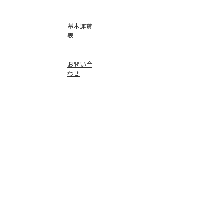
基本運賃
表
お問い合
わせ
倉庫事業
Instag
ra
m
サービス
品質
faceb
oo
k