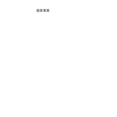
倉庫事業
Instag
ra
m
サービス
品質
faceb
oo
k
会社紹介
スーパー
カーゴ
BIG便