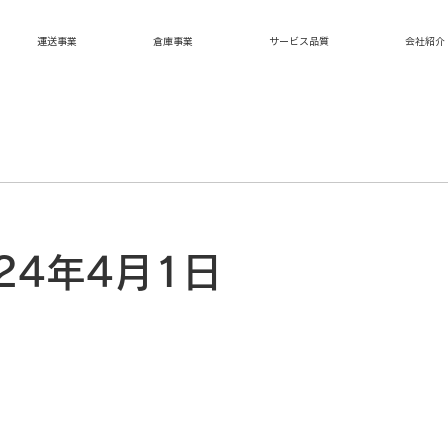
運送事業
倉庫事業
サービス品質
会社紹介
24年4月1日