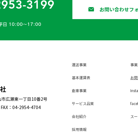
2953-3199
お問い合わせフ
平日 10:00〜17:00
運送事業
事業
基本運賃表
お問
会社
倉庫事業
Inst
狭山市広瀬東一丁目10番2号
サービス
品質
face
FAX：04-2954-4704
会社紹介
スー
採用
情報