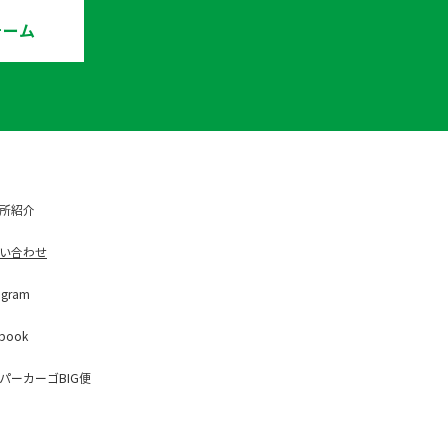
ォーム
所紹介
い合わせ
ag
ram
b
ook
パー
カーゴBIG便