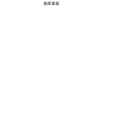
倉庫事業
Instag
ra
m
サービス
品質
faceb
oo
k
会社紹介
スーパー
カーゴ
BIG便