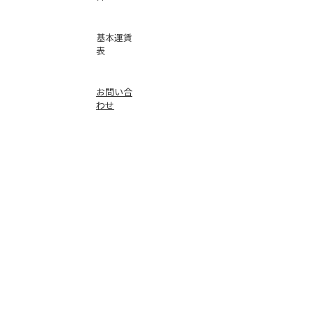
基本運賃
表
お問い合
わせ
倉庫事業
Instag
ra
m
サービス
品質
faceb
oo
k